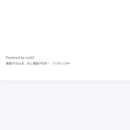
Powered by cyz01
菜园子
|找白菜，就上
菜园子社区
！ - CYZ01.COM