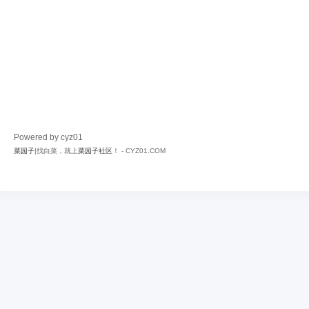
Powered by cyz01
菜园子
|找白菜，就上
菜园子社区
！ - CYZ01.COM