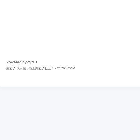
Powered by cyz01
菜园子
|找白菜，就上
菜园子社区
！ - CYZ01.COM