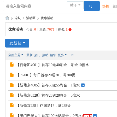
帖子
热搜:
菜
»
论坛
›
活动区
›
优惠活动
菜
优惠活动
今日:
0
|
主题:
7073
|
排名:
2
园
子
发新帖
全部主题
最新
热门
热帖
精华
更多
【百老汇4001】首存10送40彩金；彩金10倍水
【PG001】每日首存20送20，满200提
【新葡京4005】首存50送55彩金，1倍水
【新葡京6328】首存28送28彩金；3倍水
【新葡京238】存10送17，满238提
【澳门巴黎人】首存100送88彩金，2倍水