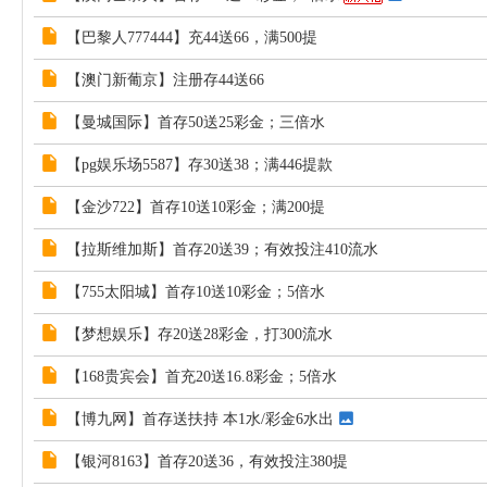
【巴黎人777444】充44送66，满500提
【澳门新葡京】注册存44送66
【曼城国际】首存50送25彩金；三倍水
【pg娱乐场5587】存30送38；满446提款
【金沙722】首存10送10彩金；满200提
【拉斯维加斯】首存20送39；有效投注410流水
【755太阳城】首存10送10彩金；5倍水
【梦想娱乐】存20送28彩金，打300流水
【168贵宾会】首充20送16.8彩金；5倍水
【博九网】首存送扶持 本1水/彩金6水出
【银河8163】首存20送36，有效投注380提