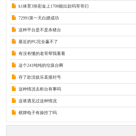
k1体育3块彩金上1700能出款吗哥哥们
72991第一天白嫖成功
这种平台是不是杀猪台
最近的PG完全赢不了
有没有懂的老哥帮我看看
这个241纯纯的垃圾台啊
存了款没娱乐直接封号
这种情况去柜台有事吗
这谁遇见过这种情况
棋牌电子有操控了吗