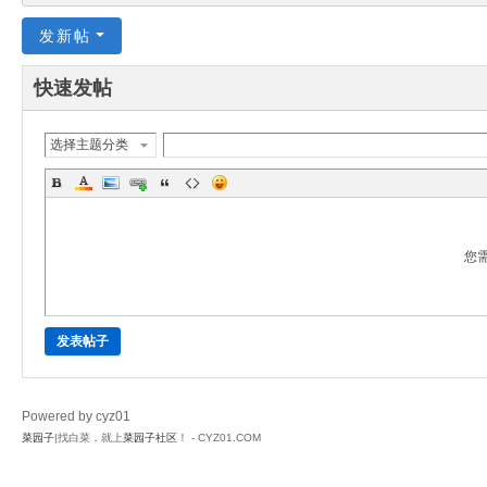
发新帖
快速发帖
选择主题分类
您
发表帖子
Powered by cyz01
菜园子
|找白菜，就上
菜园子社区
！ - CYZ01.COM