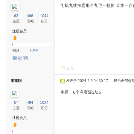
街机九线拉霸那个九毛一顿摇 直接一百多
63
486
1044
主题
回帖
积分
注册会员
积分
1044
发消息
回复
李建刚
发表于 2024-4-5 04:30:17
|
显示全部楼
牛逼，6个夺宝爆2块5
57
494
1024
主题
回帖
积分
注册会员