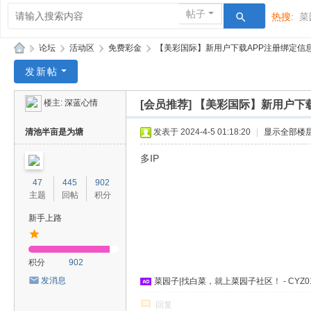
帖子
热搜:
菜
»
论坛
›
活动区
›
免费彩金
›
【美彩国际】新用户下载APP注册绑定信息去
菜
发新帖
园
楼主:
深蓝心情
[会员推荐]
【美彩国际】新用户下载
子
清池半亩是为塘
发表于 2024-4-5 01:18:20
|
显示全部楼
多IP
47
445
902
主题
回帖
积分
新手上路
积分
902
发消息
菜园子
|找
白菜
，就上
菜园子社区
！ - CYZ0
回复