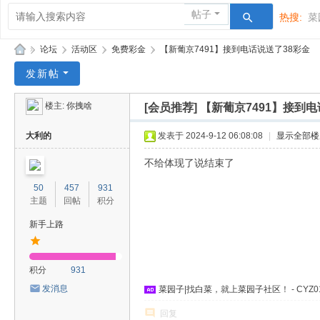
帖子
热搜:
菜
»
论坛
›
活动区
›
免费彩金
›
【新葡京7491】接到电话说送了38彩金
菜
发新帖
园
楼主:
你拽啥
[会员推荐]
【新葡京7491】接到电
子
大利的
发表于 2024-9-12 06:08:08
|
显示全部楼
不给体现了说结束了
50
457
931
主题
回帖
积分
新手上路
积分
931
发消息
菜园子
|找
白菜
，就上
菜园子社区
！ - CYZ0
回复