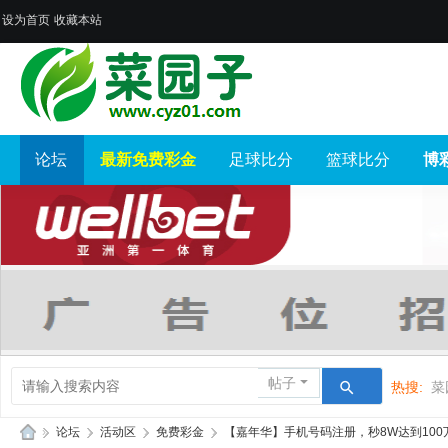
设为首页
收藏本站
论坛
最新免费彩金
足球比分
篮球比分
博
帖子
热搜:
菜
»
论坛
›
活动区
›
免费彩金
›
【嘉年华】手机号码注册，秒8W达到100万找