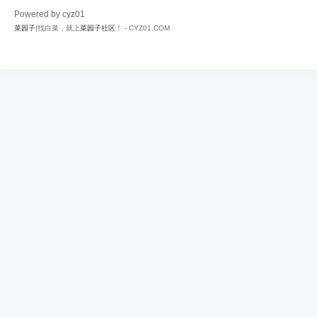
Powered by cyz01
菜园子
|找白菜，就上
菜园子社区
！ - CYZ01.COM