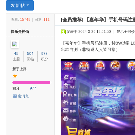
菜
发新帖
园
[会员推荐]
【嘉年华】手机号码注册
查看:
15749
|
回复:
111
子
快乐是神仙
发表于 2024-3-29 12:51:50
|
显示全部楼
【嘉年华】手机号码注册，秒8W达到10
出款自测（非特邀人人皆可撸）
45
504
977
主题
回帖
积分
新手上路
积分
977
发消息